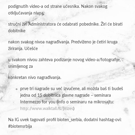
podignutih video-a od strane učesnika. Nakon svakog
otključavanja nivoa,
stručni žiri Administratora će odabrati pobednike. Žiri će birati
dobitnike
nakon svakog nivoa nagrađivanja. Predviženo je četiri kruga
žiriranja. Učešće
u svakom nivou zahteva podizanje novog video-a/fotografije,
snimljenog za
konkretan nivo nagrađivanja.
prve tri nagrade su već izvučene, ali možda baš ti budeš
jedna od 15 dobitnica glavne nagrade –
seminara
Intermezzo for you (
info o seminaru na mikrosajtu:
http://www.walktall.rs/prizes
)
Na IG uvek tagovati profil bioten_serbia, dodatni hashtag-ovi:
#biotensrbija