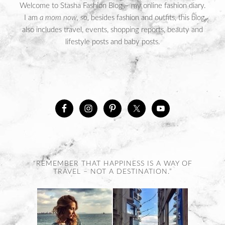
Welcome to Stasha Fashion Blog – my online fashion diary.
I am
a mom now, so,
besides fashion and outfits, this blog
also includes travel, events, shopping reports, beauty and
lifestyle posts and baby posts.
“REMEMBER THAT HAPPINESS IS A WAY OF
TRAVEL – NOT A DESTINATION.”