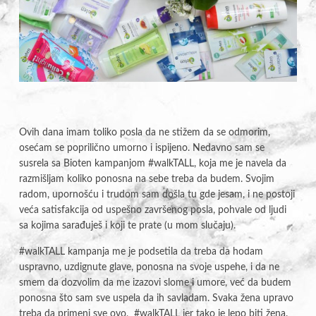
Ovih dana imam toliko posla da ne stižem da se odmorim,
osećam se poprilično umorno i ispijeno. Nedavno sam se
susrela sa Bioten kampanjom #walkTALL, koja me je navela da
razmišljam koliko ponosna na sebe treba da budem. Svojim
radom, upornošću i trudom sam došla tu gde jesam, i ne postoji
veća satisfakcija od uspešno završenog posla, pohvale od ljudi
sa kojima sarađuješ i koji te prate (u mom slučaju).
#walkTALL kampanja me je podsetila da treba da hodam
uspravno, uzdignute glave, ponosna na svoje uspehe, i da ne
smem da dozvolim da me izazovi slome i umore, već da budem
ponosna što sam sve uspela da ih savladam. Svaka žena upravo
treba da primeni sve ovo, #walkTALL jer tako je lepo biti žena.