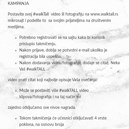
KAMPANJA
Postavite svoj #walkTall video ili fotografiju na www.walktall.rs
mikrosajt i podelite to sa svojim prijateljima na društvenim
medijima.
Potrebno registrovati se na sajtu kako bi korisnik
pristupio takmičenju.
Nakon prijave, dobija se potvrdni e-mail ukoliko je
registracija bila uspešna.
Nakon dodavanja videa/fotografije, dodaje se citat: Neka
Vaš #walkTALL
video prati citat koji najbolje opisuje Vaša osećanja!
Može se postaviti više #walkTALL video
klipova/fotografija i na taj način svi
zajedno otključamo sve nivoe nagrada.
Tokom takmičenja će učesnici otključavati 4 vrste
poklona, na osnovu broja