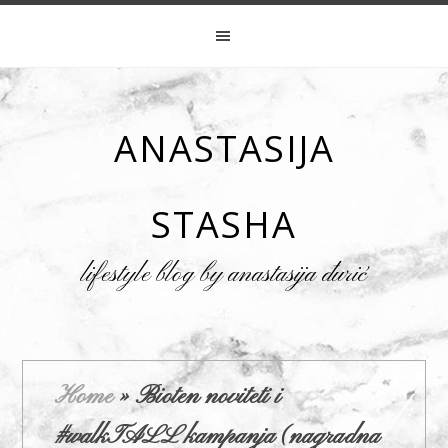
ANASTASIJA
STASHA
lifestyle blog by anastasija đurić
Home
»
Bioten noviteti i
#walkTALL kampanja (nagradna