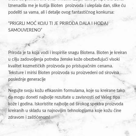
Iznenadila me je kutija Bioten proizvoda i ulepšala dan, slike ću
podeliti sa vama, ali i detalje ovog fantastičnog konkursa:
“PRIGRLI MOĆ KOJU TI JE PRIRODA DALA I HODAJ
SAMOUVERENO”
Priroda je ta koja vodi i inspiriše snagu Biotena. Bioten je kreiran
u cilju zadovoljenja potreba ženske kože obezbeđujući visoki
kvalitet kozmetičkih proizvoda po pristupačnim cenama.
Teksture i mirisi Bioten proizvoda su proizvedeni od sirovina
poslednje generacije
Negujte svoju kožu efikasnim formulama, koje su kreirane tako
da mogu doneti najbolje rezultate u zavisnosti od Vašeg tipa
kože i godina. Iskoristite najbolje od širokog spektra proizvoda
kreiranih u skladu sa najnovijim tehnologijama koje kožu čine
zdravom i zaštićenom!